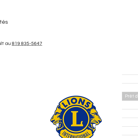
ptés
lt au
819 835-5647
Accuei
Tirag
Prêt 
Servic
Évén
Mot d
com
Histor