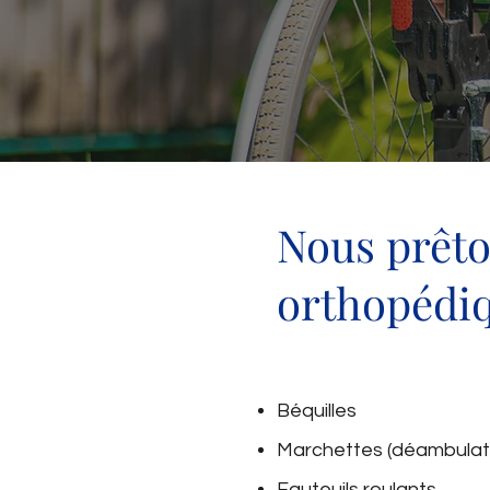
Nous prêto
orthopédiq
Béquilles
Marchettes (déambulat
Fauteuils roulants