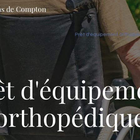
ns de Compton
Tirage
Événements
Prêt d'équipement orthopé
êt d'équipem
orthopédiqu