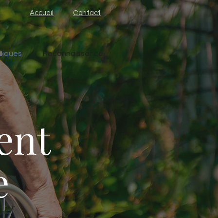
Accueil
Contact
diques
Reconnaissance
ent
e