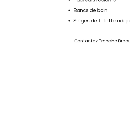
Bancs de bain
Sièges de toilette ada
​Contactez Francine Breau
Coordonnées
CLUB LIONS DE COMPTON,
C.P. 309, COMPTON, QC
J0B 1L0
clublionsdecompton@hotmail.