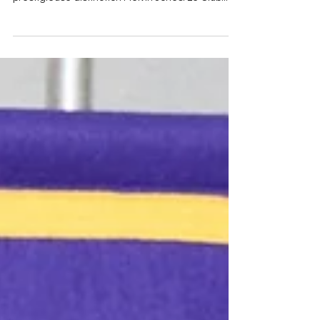
mercredi 21 juin, Michèle Lavoie recevait la
prestigieuse distinction Melvin Jones. Le Club...