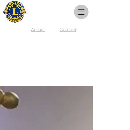
Club Lions de
Compton
Accueil
Contact
Compte rendu
d'événements spéciaux